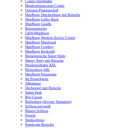
Comic-Spielbahn
Hindernisparcours Comic
Octopus Piratenschiff
Hüpfburg Drachenburg mit Rutsche
Hüpfburg Gelbe Burg
Hüpfburg Giraffe
Riesenrutsche
LKW-Hüpfburg
Hüpfburg Western Active Center
Hüpfburg Maulwurf
Hüpfburg Cowboy
Hüpfburg Krokodil
Riesenrutsche Super Slide
Happy Party mit Rutsche
Hindernisbahn XXL
Kletterberg Affe
Hüpfburg Prinzessin
für Erwachsene
Affenhaus
Dschungel mit Rutsche
Safari Park
Big-Clown
Bullriding (diverse Varianten)
Schloss rot/weiß
Blaues Schloss
Frosch
Spukschloss
Panda mit Rutsche