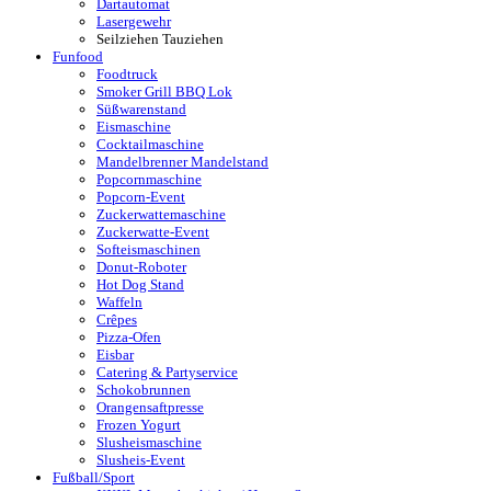
Dartautomat
Lasergewehr
Seilziehen Tauziehen
Funfood
Foodtruck
Smoker Grill BBQ Lok
Süßwarenstand
Eismaschine
Cocktailmaschine
Mandelbrenner Mandelstand
Popcornmaschine
Popcorn-Event
Zuckerwattemaschine
Zuckerwatte-Event
Softeismaschinen
Donut-Roboter
Hot Dog Stand
Waffeln
Crêpes
Pizza-Ofen
Eisbar
Catering & Partyservice
Schokobrunnen
Orangensaftpresse
Frozen Yogurt
Slusheismaschine
Slusheis-Event
Fußball/Sport