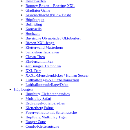
Dosenwerfen
Bouncy Boxen – Boxring XXL
Gladiator Game
Kissenschlacht (Pillow Bash)
Hüpfburgen
Bullriding
Karussells
Hochzeit
Bayrische Olympiade / Oktoberfest
Riesen XXL Jenga
Kletterwand Matterhorn
Seilziehen Tauziehen
Clown Theo
Kinderschminken
4er Bungee Trampolin
XXL-Dart
XXXL-Menschenkicker / Human Soccer
Luftballongas & Luftballonaktion
Luftballonmodellage/Deko
Hüpfburgen
Hüpfburg Elefantenparadies
Multiplay Safari
Dschungel-Spielparadies
Kletterberg Palme
Feuerwehrauto mit Seitenrutsche
Hüpfburg Multiplay Tiger
Danger Zone
Comic-Kletterrutsche