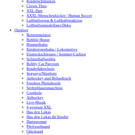
Kinderschminken
Clown Theo
XXL-Dart
XXXL-Menschenkicker / Human Soccer
Luftballongas & Luftballonaktion
Luftballonmodellage/Deko
Outdoor
Rennsimulator
Bubble House
Bimmelbahn
Kindereisenbahn / Lokomotive
Eisstockschiessen / Sommer-Curling
Schneeballwerfen
Bobby Car Parcours
Kinderfahrschule
Segways/Ninebots
Airhockey und Billardtisch
Fotobox Photobooth
Seifenblasenmaschine
Cornhole
Airhockey
Live-Musik
4 gewinnt XXL
Hau den Lukas
Hau den Lukas für Kinder
Dartautomat
Pfeilwurfstand
Glücksrad