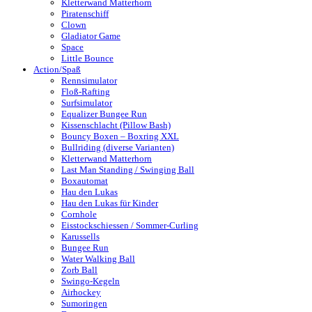
Kletterwand Matterhorn
Piratenschiff
Clown
Gladiator Game
Space
Little Bounce
Action/Spaß
Rennsimulator
Floß-Rafting
Surfsimulator
Equalizer Bungee Run
Kissenschlacht (Pillow Bash)
Bouncy Boxen – Boxring XXL
Bullriding (diverse Varianten)
Kletterwand Matterhorn
Last Man Standing / Swinging Ball
Boxautomat
Hau den Lukas
Hau den Lukas für Kinder
Cornhole
Eisstockschiessen / Sommer-Curling
Karussells
Bungee Run
Water Walking Ball
Zorb Ball
Swingo-Kegeln
Airhockey
Sumoringen