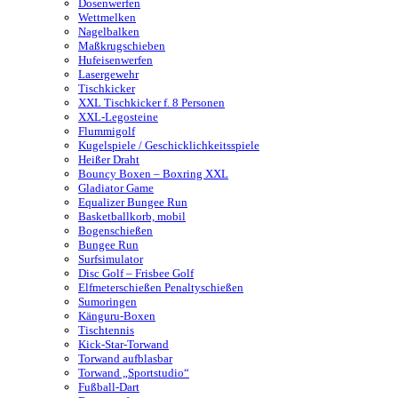
Dosenwerfen
Wettmelken
Nagelbalken
Maßkrugschieben
Hufeisenwerfen
Lasergewehr
Tischkicker
XXL Tischkicker f. 8 Personen
XXL-Legosteine
Flummigolf
Kugelspiele / Geschicklichkeitsspiele
Heißer Draht
Bouncy Boxen – Boxring XXL
Gladiator Game
Equalizer Bungee Run
Basketballkorb, mobil
Bogenschießen
Bungee Run
Surfsimulator
Disc Golf – Frisbee Golf
Elfmeterschießen Penaltyschießen
Sumoringen
Känguru-Boxen
Tischtennis
Kick-Star-Torwand
Torwand aufblasbar
Torwand „Sportstudio“
Fußball-Dart