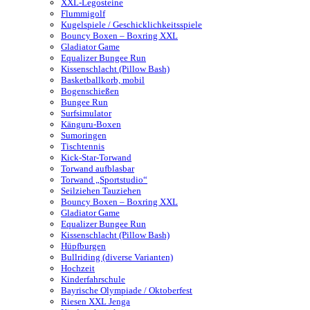
XXL-Legosteine
Flummigolf
Kugelspiele / Geschicklichkeitsspiele
Bouncy Boxen – Boxring XXL
Gladiator Game
Equalizer Bungee Run
Kissenschlacht (Pillow Bash)
Basketballkorb, mobil
Bogenschießen
Bungee Run
Surfsimulator
Känguru-Boxen
Sumoringen
Tischtennis
Kick-Star-Torwand
Torwand aufblasbar
Torwand „Sportstudio“
Seilziehen Tauziehen
Bouncy Boxen – Boxring XXL
Gladiator Game
Equalizer Bungee Run
Kissenschlacht (Pillow Bash)
Hüpfburgen
Bullriding (diverse Varianten)
Hochzeit
Kinderfahrschule
Bayrische Olympiade / Oktoberfest
Riesen XXL Jenga