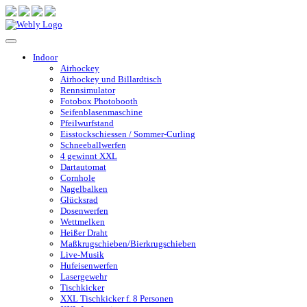
Indoor
Airhockey
Airhockey und Billardtisch
Rennsimulator
Fotobox Photobooth
Seifenblasenmaschine
Pfeilwurfstand
Eisstockschiessen / Sommer-Curling
Schneeballwerfen
4 gewinnt XXL
Dartautomat
Cornhole
Nagelbalken
Glücksrad
Dosenwerfen
Wettmelken
Heißer Draht
Maßkrugschieben/Bierkrugschieben
Live-Musik
Hufeisenwerfen
Lasergewehr
Tischkicker
XXL Tischkicker f. 8 Personen