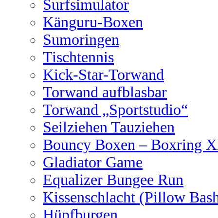
Surfsimulator
Känguru-Boxen
Sumoringen
Tischtennis
Kick-Star-Torwand
Torwand aufblasbar
Torwand „Sportstudio“
Seilziehen Tauziehen
Bouncy Boxen – Boxring 
Gladiator Game
Equalizer Bungee Run
Kissenschlacht (Pillow Bas
Hüpfburgen