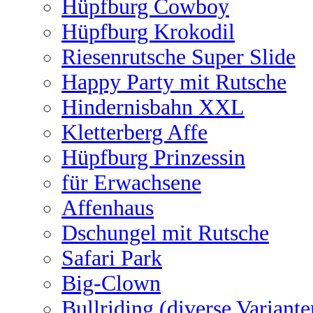
Hüpfburg Cowboy
Hüpfburg Krokodil
Riesenrutsche Super Slide
Happy Party mit Rutsche
Hindernisbahn XXL
Kletterberg Affe
Hüpfburg Prinzessin
für Erwachsene
Affenhaus
Dschungel mit Rutsche
Safari Park
Big-Clown
Bullriding (diverse Variante