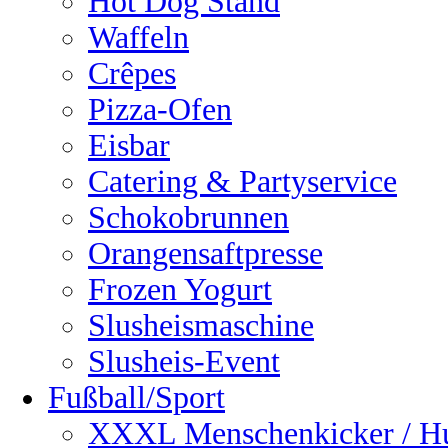
Hot Dog Stand
Waffeln
Crêpes
Pizza-Ofen
Eisbar
Catering & Partyservice
Schokobrunnen
Orangensaftpresse
Frozen Yogurt
Slusheismaschine
Slusheis-Event
Fußball/Sport
XXXL Menschenkicker / H