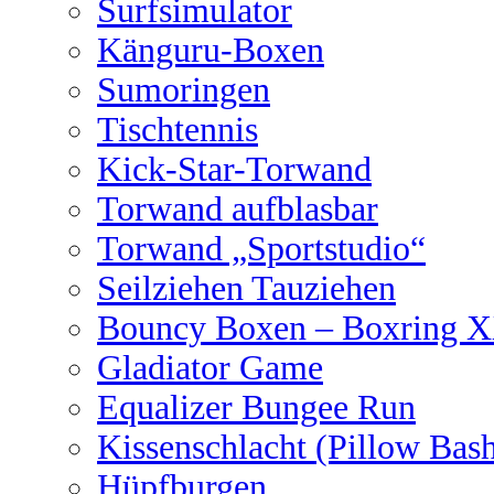
Surfsimulator
Känguru-Boxen
Sumoringen
Tischtennis
Kick-Star-Torwand
Torwand aufblasbar
Torwand „Sportstudio“
Seilziehen Tauziehen
Bouncy Boxen – Boxring 
Gladiator Game
Equalizer Bungee Run
Kissenschlacht (Pillow Bas
Hüpfburgen