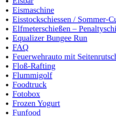
Eisbar
Eismaschine
Eisstockschiessen / Sommer-C
Elfmeterschießen – Penaltysch
Equalizer Bungee Run
FAQ
Feuerwehrauto mit Seitenrutsc
Floß-Rafting
Flummigolf
Foodtruck
Fotobox
Frozen Yogurt
Funfood