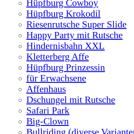
Hüpfburg Cowboy
Hüpfburg Krokodil
Riesenrutsche Super Slide
Happy Party mit Rutsche
Hindernisbahn XXL
Kletterberg Affe
Hüpfburg Prinzessin
für Erwachsene
Affenhaus
Dschungel mit Rutsche
Safari Park
Big-Clown
Bullriding (diverse Variante