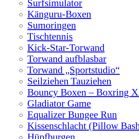
Surfsimulator
Känguru-Boxen
Sumoringen
Tischtennis
Kick-Star-Torwand
Torwand aufblasbar
Torwand „Sportstudio“
Seilziehen Tauziehen
Bouncy Boxen – Boxring 
Gladiator Game
Equalizer Bungee Run
Kissenschlacht (Pillow Bas
Hüpfburgen