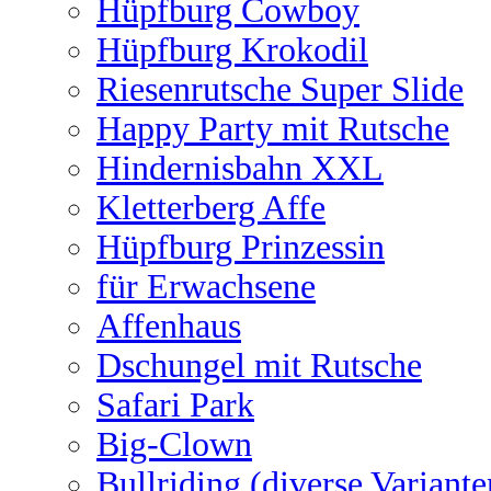
Hüpfburg Cowboy
Hüpfburg Krokodil
Riesenrutsche Super Slide
Happy Party mit Rutsche
Hindernisbahn XXL
Kletterberg Affe
Hüpfburg Prinzessin
für Erwachsene
Affenhaus
Dschungel mit Rutsche
Safari Park
Big-Clown
Bullriding (diverse Variante