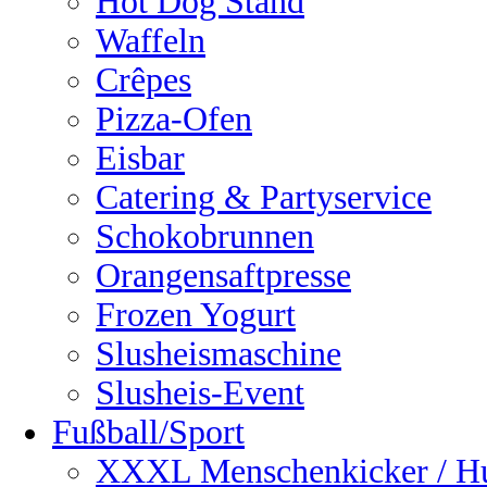
Hot Dog Stand
Waffeln
Crêpes
Pizza-Ofen
Eisbar
Catering & Partyservice
Schokobrunnen
Orangensaftpresse
Frozen Yogurt
Slusheismaschine
Slusheis-Event
Fußball/Sport
XXXL Menschenkicker / H