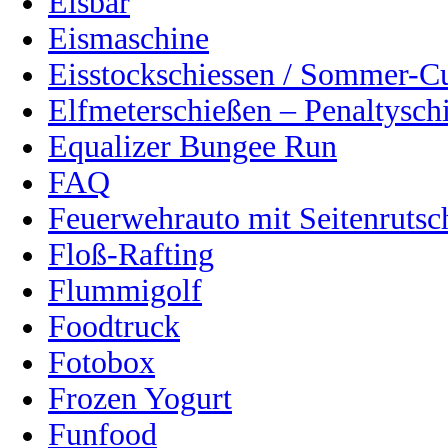
Eisbar
Eismaschine
Eisstockschiessen / Sommer-C
Elfmeterschießen – Penaltysch
Equalizer Bungee Run
FAQ
Feuerwehrauto mit Seitenrutsc
Floß-Rafting
Flummigolf
Foodtruck
Fotobox
Frozen Yogurt
Funfood