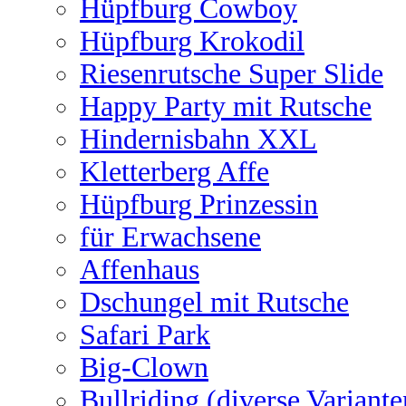
Hüpfburg Cowboy
Hüpfburg Krokodil
Riesenrutsche Super Slide
Happy Party mit Rutsche
Hindernisbahn XXL
Kletterberg Affe
Hüpfburg Prinzessin
für Erwachsene
Affenhaus
Dschungel mit Rutsche
Safari Park
Big-Clown
Bullriding (diverse Variante