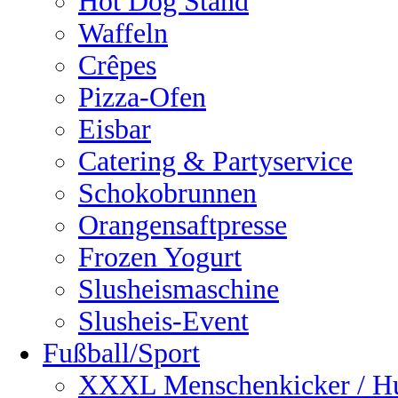
Hot Dog Stand
Waffeln
Crêpes
Pizza-Ofen
Eisbar
Catering & Partyservice
Schokobrunnen
Orangensaftpresse
Frozen Yogurt
Slusheismaschine
Slusheis-Event
Fußball/Sport
XXXL Menschenkicker / H