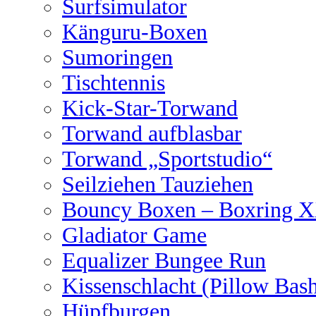
Surfsimulator
Känguru-Boxen
Sumoringen
Tischtennis
Kick-Star-Torwand
Torwand aufblasbar
Torwand „Sportstudio“
Seilziehen Tauziehen
Bouncy Boxen – Boxring 
Gladiator Game
Equalizer Bungee Run
Kissenschlacht (Pillow Bas
Hüpfburgen