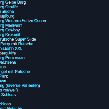
rg Gelbe Burg
rg Giraffe
rutsche
üpfburg
rg Western Active Center
rg Maulwurf
urg Cowboy
rg Krokodil
rutsche Super Slide
Party mit Rutsche
nisbahn XXL
berg Affe
rg Prinzessin
wachsene
aus
gel mit Rutsche
 Park
own
ing (diverse Varianten)
s rot/weiß
 Schloss
chloss
mit Rutsche