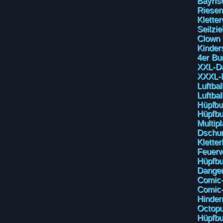
Bayris
Riesen
Klette
Seilzi
Clown
Kinder
4er Bu
XXL-Da
XXXL-
Luftbal
Luftba
Hüpfbu
Hüpfbu
Multipl
Dschun
Klette
Feuerw
Hüpfbu
Dange
Comic-
Comic-
Hinder
Octopu
Hüpfbu