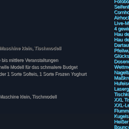
Fotobo
Seifen
Cornho
Airhoc
Live-M
4 gewi
Hau de
Hau de
Dartau
Maschine klein, Tischmodell
Pfeilw
Glücks
re bis mittlere Veranstaltungen
Dosen
Wettm
nelle Modell für das schmalere Budget
Nagelb
er 1 Sorte Softeis, 1 Sorte Frozen Yoghurt
Maßkr
Hufeis
Laser
Tischk
XXL Ti
XXL-Le
Flummi
Kugels
Heißer
Bouncy