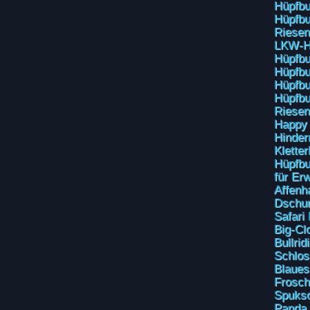
Hüpfbu
Hüpfbu
Riesen
LKW-H
Hüpfbu
Hüpfbu
Hüpfb
Hüpfbu
Riesen
Happy 
Hinder
Kletter
Hüpfbu
für Er
Affenh
Dschun
Safari
Big-Cl
Bullrid
Schlos
Blaues
Frosch
Spuks
Panda 