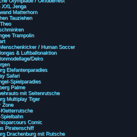
che Olympiade / Oktoberfest
 XXL Jenga
rwand Matterhorn
ehen Tauziehen
 Theo
schminken
ngee Trampolin
rt
Menschenkicker / Human Soccer
longas & Luftballonaktion
llonmodellage/Deko
rgen
rg Elefantenparadies
ay Safari
gel-Spielparadies
rberg Palme
ehrauto mit Seitenrutsche
rg Multiplay Tiger
r Zone
Kletterrutsche
Spielbahn
nisparcours Comic
s Piratenschiff
rg Drachenburg mit Rutsche