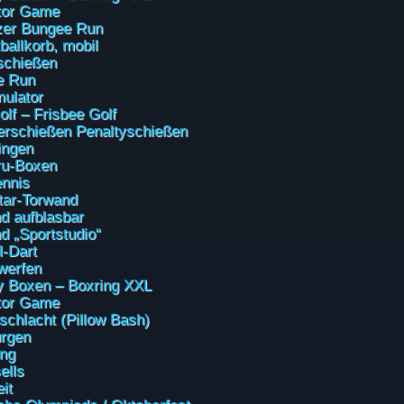
tor Game
zer Bungee Run
ballkorb, mobil
schießen
e Run
mulator
olf – Frisbee Golf
erschießen Penaltyschießen
ingen
ru-Boxen
ennis
tar-Torwand
d aufblasbar
d „Sportstudio“
l-Dart
werfen
 Boxen – Boxring XXL
tor Game
schlacht (Pillow Bash)
rgen
ing
ells
it