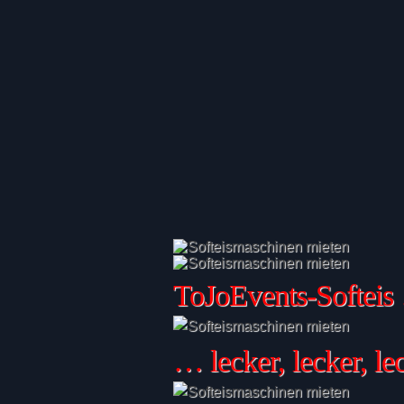
ToJoEvents-Softei
… lecker, lecker, l