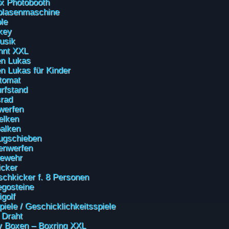
x Photobooth
blasenmaschine
le
key
usik
nnt XXL
n Lukas
n Lukas für Kinder
tomat
urfstand
rad
werfen
elken
alken
ugschieben
enwerfen
gewehr
icker
schkicker f. 8 Personen
gosteine
golf
piele / Geschicklichkeitsspiele
 Draht
 Boxen – Boxring XXL