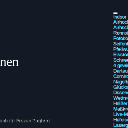
Indoor
Airhoc
Airhoc
Rennsi
Fotobo
Seifen
Pfeilw
Eissto
inen
Schnee
4 gewi
Dartau
Cornho
Nagelb
Glücks
Dosen
Wettm
Heißer
Maßkru
Live-M
Hufeis
uch für Frozen Yoghurt
Laser