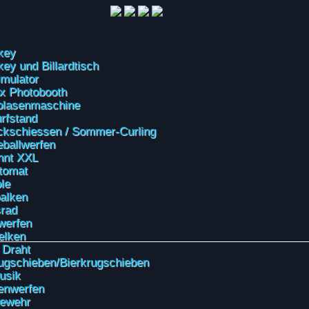
key
key und Billardtisch
mulator
x Photobooth
blasenmaschine
urfstand
ckschiessen / Sommer-Curling
ballwerfen
nnt XXL
tomat
le
alken
rad
werfen
elken
 Draht
gschieben/Bierkrugschieben
usik
enwerfen
gewehr