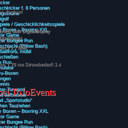
icker
schkicker f. 8 Personen
en Yoghurt
gosteine
golf
piele / Geschicklichkeitsspiele
 Boxen – Boxring XXL
rung über Digitaldisplay
tor Game
turanzeige).
zer Bungee Run
schlacht (Pillow Bash)
n 2 x 7 Liter.
ballkorb, mobil
schießen
e Run
cm, T 78 cm
Strombedarf: 1 x
mulator
ru-Boxen
ingen
ennis
tar-Torwand
d aufblasbar
d „Sportstudio“
ehen Tauziehen
 Boxen – Boxring XXL
tor Game
zer Bungee Run
schlacht (Pillow Bash)