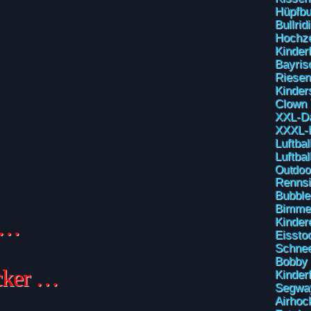
Hüpfbu
Bullrid
Hochze
Kinder
Bayris
Riesen
Kinder
Clown
XXL-Da
XXXL-
Luftbal
Luftba
Outdoo
Rennsi
Bubble
Bimme
s …
Kinder
Eissto
Schnee
Bobby 
ecker …
Kinder
Segwa
Airhoc