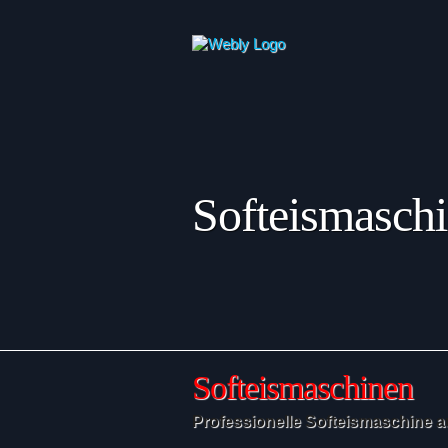
Softeismasch
Softeismaschinen
Professionelle Softeismaschine a