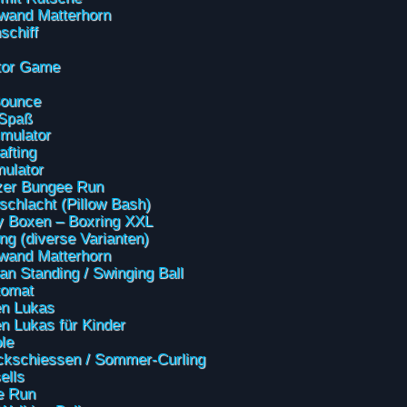
rwand Matterhorn
schiff
tor Game
 Bounce
/Spaß
mulator
afting
mulator
zer Bungee Run
schlacht (Pillow Bash)
 Boxen – Boxring XXL
ing (diverse Varianten)
rwand Matterhorn
an Standing / Swinging Ball
tomat
n Lukas
n Lukas für Kinder
le
ckschiessen / Sommer-Curling
ells
e Run