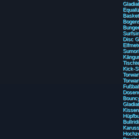
Gladia
Equali
Basket
Bogen
Bunge
Surfsi
Disc G
Elfmet
Sumor
Kängu
Tischt
Kick-S
Torwan
Torwan
Fußbal
Dosen
Bouncy
Gladia
Kissen
Hüpfbu
Bullrid
Karuss
Hochze