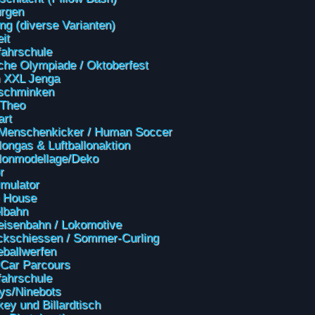
rgen
ing (diverse Varianten)
it
fahrschule
che Olympiade / Oktoberfest
 XXL Jenga
schminken
 Theo
rt
Menschenkicker / Human Soccer
longas & Luftballonaktion
llonmodellage/Deko
r
mulator
 House
lbahn
eisenbahn / Lokomotive
ckschiessen / Sommer-Curling
ballwerfen
Car Parcours
fahrschule
ys/Ninebots
key und Billardtisch