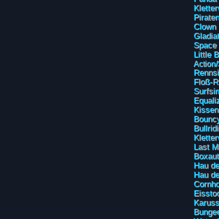
Klette
Piraten
Clown
Gladia
Space
Little
Action
Rennsi
Floß-R
Surfsi
Equali
Kissen
Bouncy
Bullrid
Klette
Last M
Boxau
Hau de
Hau de
Cornho
Eissto
Karuss
Bunge