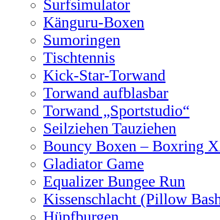
Surfsimulator
Känguru-Boxen
Sumoringen
Tischtennis
Kick-Star-Torwand
Torwand aufblasbar
Torwand „Sportstudio“
Seilziehen Tauziehen
Bouncy Boxen – Boxring 
Gladiator Game
Equalizer Bungee Run
Kissenschlacht (Pillow Bas
Hüpfburgen