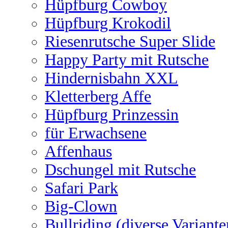
Hüpfburg Cowboy
Hüpfburg Krokodil
Riesenrutsche Super Slide
Happy Party mit Rutsche
Hindernisbahn XXL
Kletterberg Affe
Hüpfburg Prinzessin
für Erwachsene
Affenhaus
Dschungel mit Rutsche
Safari Park
Big-Clown
Bullriding (diverse Variante