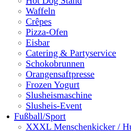
Hot Dog Stand
Waffeln
Crêpes
Pizza-Ofen
Eisbar
Catering & Partyservice
Schokobrunnen
Orangensaftpresse
Frozen Yogurt
Slusheismaschine
Slusheis-Event
Fußball/Sport
XXXL Menschenkicker / H