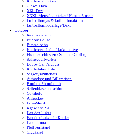
Kinderschminken
Clown Theo
XXL-Dart
XXXL-Menschenkicker / Human Soccer
Luftballongas & Luftballonaktion
Luftballonmodellage/Deko
Outdoor
Rennsimulator
Bubble House
Bimmelbahn
Kindereisenbahn / Lokomotive
Eisstockschiessen / Sommer-Curling
Schneeballwerfen
Bobby Car Parcours
Kinderfahrschule
Segways/Ninebots
Airhockey und Billardtisch
Fotobox Photobooth
Seifenblasenmaschine
Cornhole
Airhockey
Live-Musik
4 gewinnt XXL
Hau den Lukas
Hau den Lukas für Kinder
Dartautomat
Pfeilwurfstand
Glücksrad