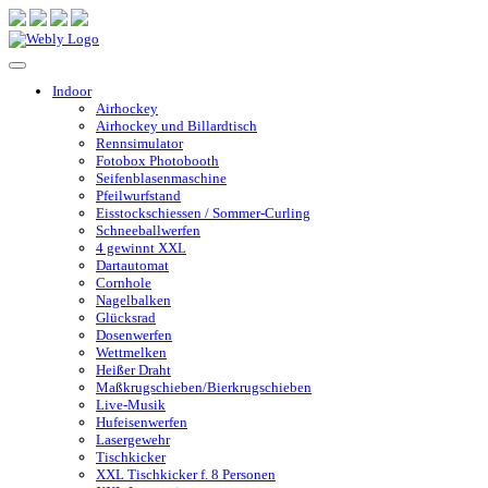
Indoor
Airhockey
Airhockey und Billardtisch
Rennsimulator
Fotobox Photobooth
Seifenblasenmaschine
Pfeilwurfstand
Eisstockschiessen / Sommer-Curling
Schneeballwerfen
4 gewinnt XXL
Dartautomat
Cornhole
Nagelbalken
Glücksrad
Dosenwerfen
Wettmelken
Heißer Draht
Maßkrugschieben/Bierkrugschieben
Live-Musik
Hufeisenwerfen
Lasergewehr
Tischkicker
XXL Tischkicker f. 8 Personen