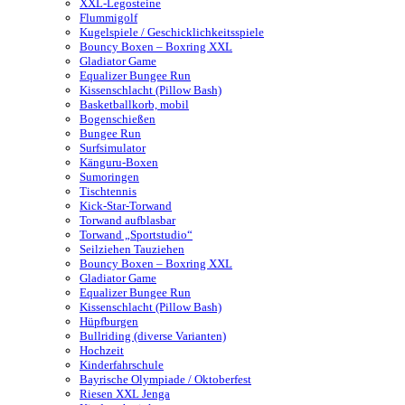
XXL-Legosteine
Flummigolf
Kugelspiele / Geschicklichkeitsspiele
Bouncy Boxen – Boxring XXL
Gladiator Game
Equalizer Bungee Run
Kissenschlacht (Pillow Bash)
Basketballkorb, mobil
Bogenschießen
Bungee Run
Surfsimulator
Känguru-Boxen
Sumoringen
Tischtennis
Kick-Star-Torwand
Torwand aufblasbar
Torwand „Sportstudio“
Seilziehen Tauziehen
Bouncy Boxen – Boxring XXL
Gladiator Game
Equalizer Bungee Run
Kissenschlacht (Pillow Bash)
Hüpfburgen
Bullriding (diverse Varianten)
Hochzeit
Kinderfahrschule
Bayrische Olympiade / Oktoberfest
Riesen XXL Jenga