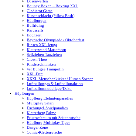
Dosenwerfen
Bouncy Boxen – Boxring XXL
Gladiator Game
Kissenschlacht (Pillow Bash)
Hüpfburgen
Bullriding
Karussells
Hochzeit
Bayrische Olympiade / Oktoberfest
Riesen XXL Jenga
Kletterwand Matterhorn
Seilziehen Tauziehen
Clown Theo
Kinderschminken
4er Bungee Trampolin
XXL-Dart
XXXL-Menschenkicker / Human Soccer
Luftballongas & Luftballonaktion
Luftballonmodellage/Deko
Hüpfburgen
Hüpfburg Elefantenparadies
Multiplay Safari
Dschungel-Spielparadies
Kletterberg Palme
Feuerwehrauto mit Seitenrutsche
Hüpfburg Multiplay Tiger
Danger Zone
Comic-Kletterrutsche