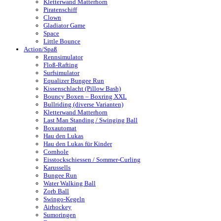
Kletterwand Matterhorn
Piratenschiff
Clown
Gladiator Game
Space
Little Bounce
Action/Spaß
Rennsimulator
Floß-Rafting
Surfsimulator
Equalizer Bungee Run
Kissenschlacht (Pillow Bash)
Bouncy Boxen – Boxring XXL
Bullriding (diverse Varianten)
Kletterwand Matterhorn
Last Man Standing / Swinging Ball
Boxautomat
Hau den Lukas
Hau den Lukas für Kinder
Cornhole
Eisstockschiessen / Sommer-Curling
Karussells
Bungee Run
Water Walking Ball
Zorb Ball
Swingo-Kegeln
Airhockey
Sumoringen