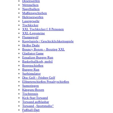
Dosenwerfen
Wettmelken
Nagelbalken
Maßkrugschieben
Hufeisenwerfen
Lasergewehr
Tischkicker
XXL Tischkicker f. 8 Personen
XXL-Legosteine
Flummigolf
Kugelspiele / Geschicklichkeitsspiele
Heißer Draht
Bouncy Boxen – Boxring XXL
Gladiator Game
Equalizer Bungee Run
Basketballkorb, mobil
Bogenschießen
Bungee Run
Surfsimulator
Disc Golf – Frisbee Golf
Elfmeterschießen Penaltyschießen
Sumoringen
Känguru-Boxen
Tischtennis
Kick-Star-Torwand
Torwand aufblasbar
Torwand „Sportstudio“
Fußball-Dart