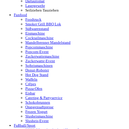
Dartautomat
Lasergewehr
Seilziehen Tauziehen
Funfood
Foodtruck
Smoker Grill BBQ Lok
Süßwarenstand
Eismaschine
Cocktailmaschine
Mandelbrenner Mandelstand
Popcornmaschine
Popcorn-Event
Zuckerwattemaschine
Zuckerwatte-Event
Softeismaschinen
Donut-Roboter
Hot Dog Stand
Waffeln
Crêpes
Pizza-Ofen
Eisbar
Catering & Partyservice
Schokobrunnen
Orangensaftpresse
Frozen Yogurt
Slusheismaschine
Slusheis-Event
Fußball/Sport