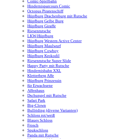
Comic-Spielbahn
Hindernisparcours Comic
Octopus Piratenschiff
Hüpfburg Drachenburg mit Rutsche
Hüpfburg Gelbe Burg
Hüpfburg Giraffe
Riesenrutsche
LKW-Hüpfburg
Hüpfburg Western Active Center
Hüpfburg Maulwurf
Hüpfburg Cowboy
Hüpfburg Krokodil
Riesenrutsche Super Slide
Happy Party mit Rutsche
Hindernisbahn XXL
Kletterberg Affe
Hüpfburg Prinzessin
für Erwachsene
Affenhaus
Dschungel mit Rutsche
Safari Park
Big-Clown
Bullriding (diverse Varianten)
Schloss rot/weiß
Blaues Schloss
Frosch
Spukschloss
Panda mit Rutsche