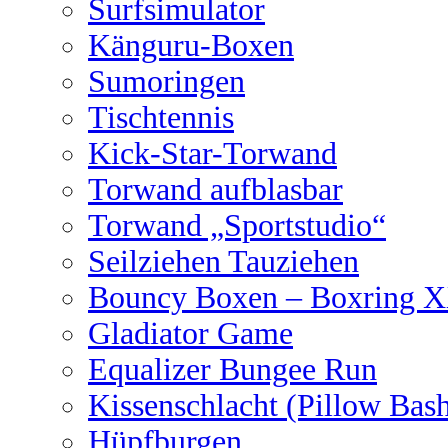
Surfsimulator
Känguru-Boxen
Sumoringen
Tischtennis
Kick-Star-Torwand
Torwand aufblasbar
Torwand „Sportstudio“
Seilziehen Tauziehen
Bouncy Boxen – Boxring 
Gladiator Game
Equalizer Bungee Run
Kissenschlacht (Pillow Bas
Hüpfburgen