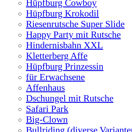
Hüpfburg Cowboy
Hüpfburg Krokodil
Riesenrutsche Super Slide
Happy Party mit Rutsche
Hindernisbahn XXL
Kletterberg Affe
Hüpfburg Prinzessin
für Erwachsene
Affenhaus
Dschungel mit Rutsche
Safari Park
Big-Clown
Bullriding (diverse Variante