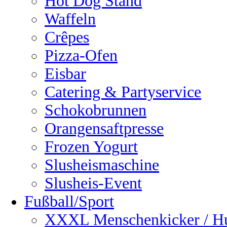
Hot Dog Stand
Waffeln
Crêpes
Pizza-Ofen
Eisbar
Catering & Partyservice
Schokobrunnen
Orangensaftpresse
Frozen Yogurt
Slusheismaschine
Slusheis-Event
Fußball/Sport
XXXL Menschenkicker / H