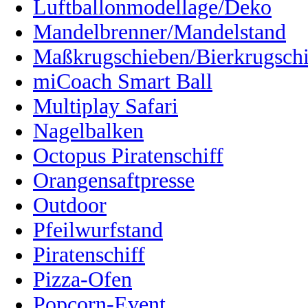
Luftballonmodellage/Deko
Mandelbrenner/Mandelstand
Maßkrugschieben/Bierkrugsch
miCoach Smart Ball
Multiplay Safari
Nagelbalken
Octopus Piratenschiff
Orangensaftpresse
Outdoor
Pfeilwurfstand
Piratenschiff
Pizza-Ofen
Popcorn-Event