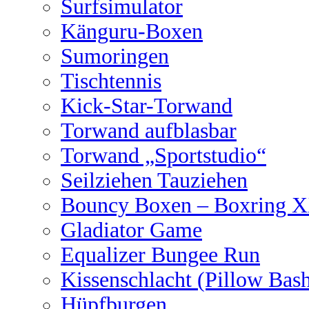
Surfsimulator
Känguru-Boxen
Sumoringen
Tischtennis
Kick-Star-Torwand
Torwand aufblasbar
Torwand „Sportstudio“
Seilziehen Tauziehen
Bouncy Boxen – Boxring 
Gladiator Game
Equalizer Bungee Run
Kissenschlacht (Pillow Bas
Hüpfburgen