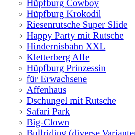
Hüpfburg Cowboy
Hüpfburg Krokodil
Riesenrutsche Super Slide
Happy Party mit Rutsche
Hindernisbahn XXL
Kletterberg Affe
Hüpfburg Prinzessin
für Erwachsene
Affenhaus
Dschungel mit Rutsche
Safari Park
Big-Clown
Bullriding (diverse Variante