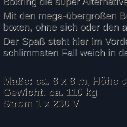
Boxring die super Alternative
Mit den mega-übergroßen 
boxen, ohne sich oder den a
Der Spaß steht hier im Vorde
schlimmsten Fall weich in d
Maße: ca. 8 x 8 m, Höhe c
Gewicht: ca. 110 kg
Strom 1 x 230 V