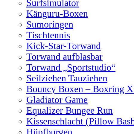
Surfsimulator
Känguru-Boxen
Sumoringen
Tischtennis
Kick-Star-Torwand
Torwand aufblasbar
Torwand „Sportstudio“
Seilziehen Tauziehen
Bouncy Boxen – Boxring 
Gladiator Game
Equalizer Bungee Run
Kissenschlacht (Pillow Bas
Hüpfburgen