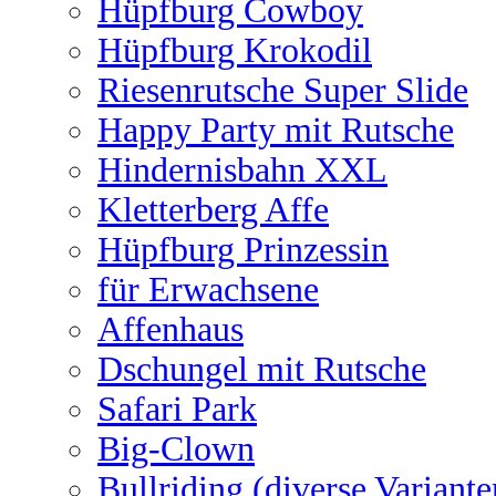
Hüpfburg Cowboy
Hüpfburg Krokodil
Riesenrutsche Super Slide
Happy Party mit Rutsche
Hindernisbahn XXL
Kletterberg Affe
Hüpfburg Prinzessin
für Erwachsene
Affenhaus
Dschungel mit Rutsche
Safari Park
Big-Clown
Bullriding (diverse Variante