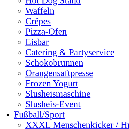
Hot Dog Stand
Waffeln
Crêpes
Pizza-Ofen
Eisbar
Catering & Partyservice
Schokobrunnen
Orangensaftpresse
Frozen Yogurt
Slusheismaschine
Slusheis-Event
Fußball/Sport
XXXL Menschenkicker / H