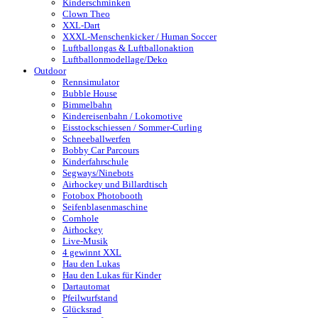
Kinderschminken
Clown Theo
XXL-Dart
XXXL-Menschenkicker / Human Soccer
Luftballongas & Luftballonaktion
Luftballonmodellage/Deko
Outdoor
Rennsimulator
Bubble House
Bimmelbahn
Kindereisenbahn / Lokomotive
Eisstockschiessen / Sommer-Curling
Schneeballwerfen
Bobby Car Parcours
Kinderfahrschule
Segways/Ninebots
Airhockey und Billardtisch
Fotobox Photobooth
Seifenblasenmaschine
Cornhole
Airhockey
Live-Musik
4 gewinnt XXL
Hau den Lukas
Hau den Lukas für Kinder
Dartautomat
Pfeilwurfstand
Glücksrad