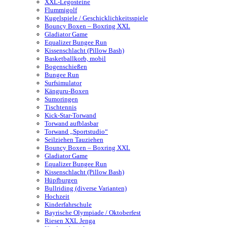
XXL-Legosteine
Flummigolf
Kugelspiele / Geschicklichkeitsspiele
Bouncy Boxen – Boxring XXL
Gladiator Game
Equalizer Bungee Run
Kissenschlacht (Pillow Bash)
Basketballkorb, mobil
Bogenschießen
Bungee Run
Surfsimulator
Känguru-Boxen
Sumoringen
Tischtennis
Kick-Star-Torwand
Torwand aufblasbar
Torwand „Sportstudio“
Seilziehen Tauziehen
Bouncy Boxen – Boxring XXL
Gladiator Game
Equalizer Bungee Run
Kissenschlacht (Pillow Bash)
Hüpfburgen
Bullriding (diverse Varianten)
Hochzeit
Kinderfahrschule
Bayrische Olympiade / Oktoberfest
Riesen XXL Jenga