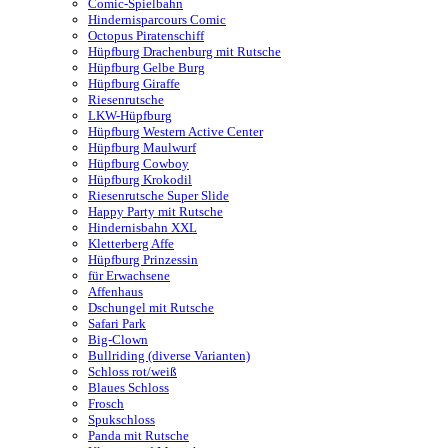
Comic-Spielbahn
Hindernisparcours Comic
Octopus Piratenschiff
Hüpfburg Drachenburg mit Rutsche
Hüpfburg Gelbe Burg
Hüpfburg Giraffe
Riesenrutsche
LKW-Hüpfburg
Hüpfburg Western Active Center
Hüpfburg Maulwurf
Hüpfburg Cowboy
Hüpfburg Krokodil
Riesenrutsche Super Slide
Happy Party mit Rutsche
Hindernisbahn XXL
Kletterberg Affe
Hüpfburg Prinzessin
für Erwachsene
Affenhaus
Dschungel mit Rutsche
Safari Park
Big-Clown
Bullriding (diverse Varianten)
Schloss rot/weiß
Blaues Schloss
Frosch
Spukschloss
Panda mit Rutsche