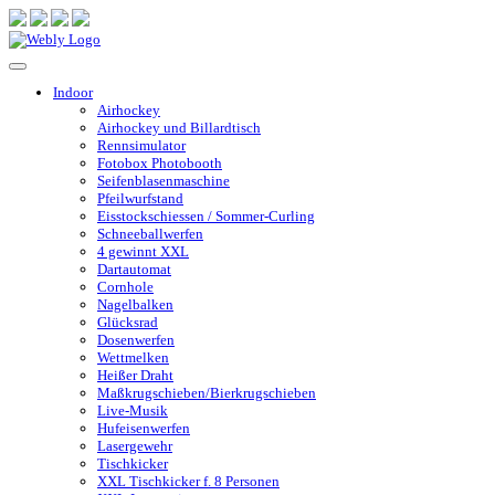
Indoor
Airhockey
Airhockey und Billardtisch
Rennsimulator
Fotobox Photobooth
Seifenblasenmaschine
Pfeilwurfstand
Eisstockschiessen / Sommer-Curling
Schneeballwerfen
4 gewinnt XXL
Dartautomat
Cornhole
Nagelbalken
Glücksrad
Dosenwerfen
Wettmelken
Heißer Draht
Maßkrugschieben/Bierkrugschieben
Live-Musik
Hufeisenwerfen
Lasergewehr
Tischkicker
XXL Tischkicker f. 8 Personen