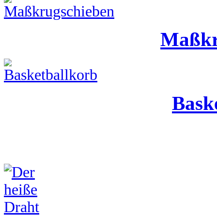
Maßkr
Bask