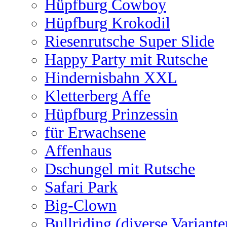
Hüpfburg Cowboy
Hüpfburg Krokodil
Riesenrutsche Super Slide
Happy Party mit Rutsche
Hindernisbahn XXL
Kletterberg Affe
Hüpfburg Prinzessin
für Erwachsene
Affenhaus
Dschungel mit Rutsche
Safari Park
Big-Clown
Bullriding (diverse Variante