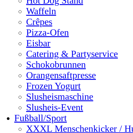
Hot Dog Stand
Waffeln
Crêpes
Pizza-Ofen
Eisbar
Catering & Partyservice
Schokobrunnen
Orangensaftpresse
Frozen Yogurt
Slusheismaschine
Slusheis-Event
Fußball/Sport
XXXL Menschenkicker / H