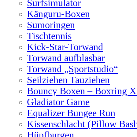
Surfsimulator
Känguru-Boxen
Sumoringen
Tischtennis
Kick-Star-Torwand
Torwand aufblasbar
Torwand „Sportstudio“
Seilziehen Tauziehen
Bouncy Boxen – Boxring 
Gladiator Game
Equalizer Bungee Run
Kissenschlacht (Pillow Bas
Hüpfburgen