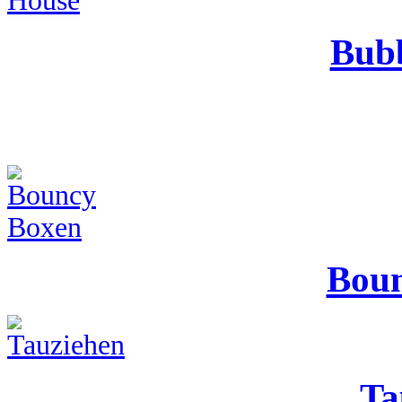
Bub
Boun
Ta