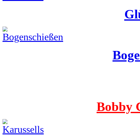
Gl
Boge
Bobby 