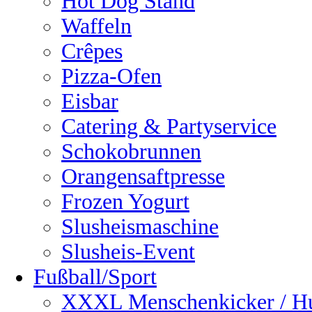
Hot Dog Stand
Waffeln
Crêpes
Pizza-Ofen
Eisbar
Catering & Partyservice
Schokobrunnen
Orangensaftpresse
Frozen Yogurt
Slusheismaschine
Slusheis-Event
Fußball/Sport
XXXL Menschenkicker / H