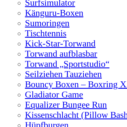
Surfsimulator
Känguru-Boxen
Sumoringen
Tischtennis
Kick-Star-Torwand
Torwand aufblasbar
Torwand „Sportstudio“
Seilziehen Tauziehen
Bouncy Boxen – Boxring 
Gladiator Game
Equalizer Bungee Run
Kissenschlacht (Pillow Bas
Hüpfburgen