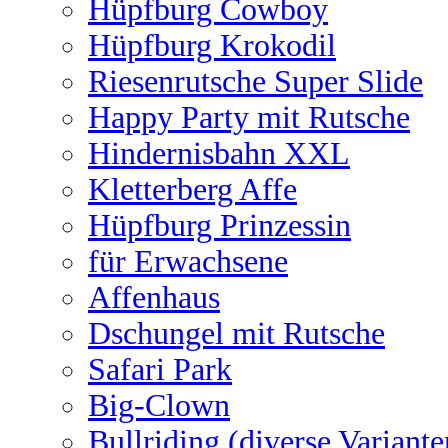
Hüpfburg Cowboy
Hüpfburg Krokodil
Riesenrutsche Super Slide
Happy Party mit Rutsche
Hindernisbahn XXL
Kletterberg Affe
Hüpfburg Prinzessin
für Erwachsene
Affenhaus
Dschungel mit Rutsche
Safari Park
Big-Clown
Bullriding (diverse Variante