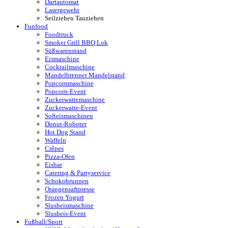
Dartautomat
Lasergewehr
Seilziehen Tauziehen
Funfood
Foodtruck
Smoker Grill BBQ Lok
Süßwarenstand
Eismaschine
Cocktailmaschine
Mandelbrenner Mandelstand
Popcornmaschine
Popcorn-Event
Zuckerwattemaschine
Zuckerwatte-Event
Softeismaschinen
Donut-Roboter
Hot Dog Stand
Waffeln
Crêpes
Pizza-Ofen
Eisbar
Catering & Partyservice
Schokobrunnen
Orangensaftpresse
Frozen Yogurt
Slusheismaschine
Slusheis-Event
Fußball/Sport