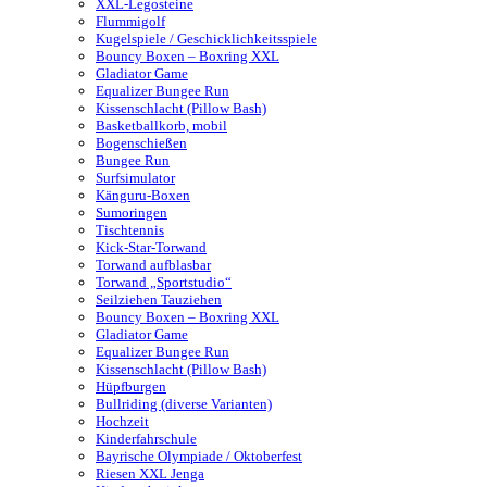
XXL-Legosteine
Flummigolf
Kugelspiele / Geschicklichkeitsspiele
Bouncy Boxen – Boxring XXL
Gladiator Game
Equalizer Bungee Run
Kissenschlacht (Pillow Bash)
Basketballkorb, mobil
Bogenschießen
Bungee Run
Surfsimulator
Känguru-Boxen
Sumoringen
Tischtennis
Kick-Star-Torwand
Torwand aufblasbar
Torwand „Sportstudio“
Seilziehen Tauziehen
Bouncy Boxen – Boxring XXL
Gladiator Game
Equalizer Bungee Run
Kissenschlacht (Pillow Bash)
Hüpfburgen
Bullriding (diverse Varianten)
Hochzeit
Kinderfahrschule
Bayrische Olympiade / Oktoberfest
Riesen XXL Jenga