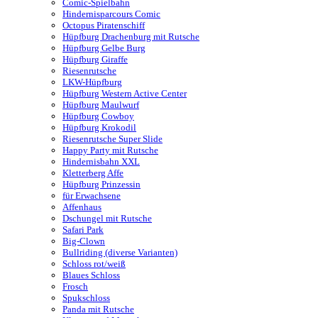
Comic-Spielbahn
Hindernisparcours Comic
Octopus Piratenschiff
Hüpfburg Drachenburg mit Rutsche
Hüpfburg Gelbe Burg
Hüpfburg Giraffe
Riesenrutsche
LKW-Hüpfburg
Hüpfburg Western Active Center
Hüpfburg Maulwurf
Hüpfburg Cowboy
Hüpfburg Krokodil
Riesenrutsche Super Slide
Happy Party mit Rutsche
Hindernisbahn XXL
Kletterberg Affe
Hüpfburg Prinzessin
für Erwachsene
Affenhaus
Dschungel mit Rutsche
Safari Park
Big-Clown
Bullriding (diverse Varianten)
Schloss rot/weiß
Blaues Schloss
Frosch
Spukschloss
Panda mit Rutsche