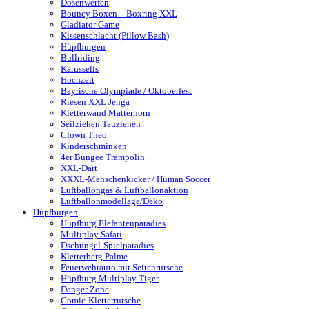
Dosenwerfen
Bouncy Boxen – Boxring XXL
Gladiator Game
Kissenschlacht (Pillow Bash)
Hüpfburgen
Bullriding
Karussells
Hochzeit
Bayrische Olympiade / Oktoberfest
Riesen XXL Jenga
Kletterwand Matterhorn
Seilziehen Tauziehen
Clown Theo
Kinderschminken
4er Bungee Trampolin
XXL-Dart
XXXL-Menschenkicker / Human Soccer
Luftballongas & Luftballonaktion
Luftballonmodellage/Deko
Hüpfburgen
Hüpfburg Elefantenparadies
Multiplay Safari
Dschungel-Spielparadies
Kletterberg Palme
Feuerwehrauto mit Seitenrutsche
Hüpfburg Multiplay Tiger
Danger Zone
Comic-Kletterrutsche