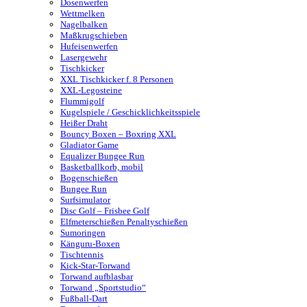
Dosenwerfen
Wettmelken
Nagelbalken
Maßkrugschieben
Hufeisenwerfen
Lasergewehr
Tischkicker
XXL Tischkicker f. 8 Personen
XXL-Legosteine
Flummigolf
Kugelspiele / Geschicklichkeitsspiele
Heißer Draht
Bouncy Boxen – Boxring XXL
Gladiator Game
Equalizer Bungee Run
Basketballkorb, mobil
Bogenschießen
Bungee Run
Surfsimulator
Disc Golf – Frisbee Golf
Elfmeterschießen Penaltyschießen
Sumoringen
Känguru-Boxen
Tischtennis
Kick-Star-Torwand
Torwand aufblasbar
Torwand „Sportstudio“
Fußball-Dart