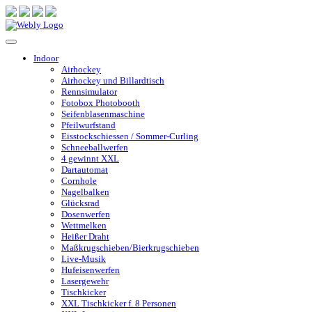
Indoor
Airhockey
Airhockey und Billardtisch
Rennsimulator
Fotobox Photobooth
Seifenblasenmaschine
Pfeilwurfstand
Eisstockschiessen / Sommer-Curling
Schneeballwerfen
4 gewinnt XXL
Dartautomat
Cornhole
Nagelbalken
Glücksrad
Dosenwerfen
Wettmelken
Heißer Draht
Maßkrugschieben/Bierkrugschieben
Live-Musik
Hufeisenwerfen
Lasergewehr
Tischkicker
XXL Tischkicker f. 8 Personen