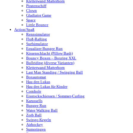
Kletterwand Matterhorn
Piratenschiff
Clown
Gladiator Game
Space
Little Bounce
Action/Spaß
Rennsimulator
Floß-Rafting
Surfsimulator
Equalizer Bungee Run
Kissenschlacht (Pillow Bash)
Bouncy Boxen – Boxring XXL
Bullriding (diverse Varianten)
Kletterwand Matterhorn
Last Man Standing / Swinging Ball
Boxautomat
Hau den Lukas
Hau den Lukas für Kinder
Cornhole
Eisstockschiessen / Sommer-Curling
Karussells
Bungee Run
Water Walking Ball
Zorb Ball
Swingo-Kegeln
Airhockey
Sumoringen