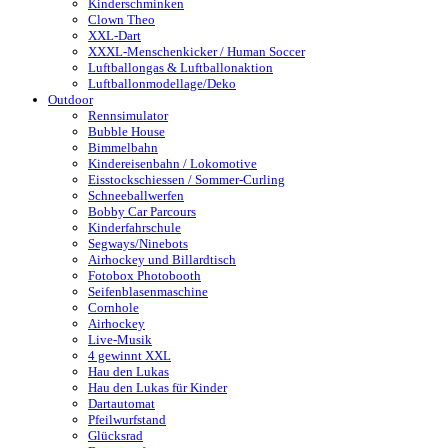
Kinderschminken
Clown Theo
XXL-Dart
XXXL-Menschenkicker / Human Soccer
Luftballongas & Luftballonaktion
Luftballonmodellage/Deko
Outdoor
Rennsimulator
Bubble House
Bimmelbahn
Kindereisenbahn / Lokomotive
Eisstockschiessen / Sommer-Curling
Schneeballwerfen
Bobby Car Parcours
Kinderfahrschule
Segways/Ninebots
Airhockey und Billardtisch
Fotobox Photobooth
Seifenblasenmaschine
Cornhole
Airhockey
Live-Musik
4 gewinnt XXL
Hau den Lukas
Hau den Lukas für Kinder
Dartautomat
Pfeilwurfstand
Glücksrad