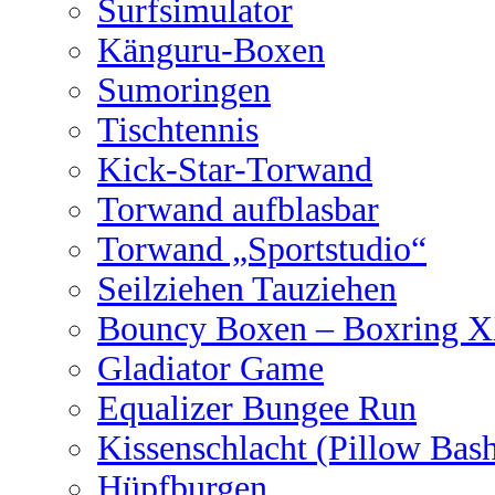
Surfsimulator
Känguru-Boxen
Sumoringen
Tischtennis
Kick-Star-Torwand
Torwand aufblasbar
Torwand „Sportstudio“
Seilziehen Tauziehen
Bouncy Boxen – Boxring 
Gladiator Game
Equalizer Bungee Run
Kissenschlacht (Pillow Bas
Hüpfburgen