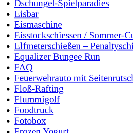
Dschungel-Spielparadies
Eisbar
Eismaschine
Eisstockschiessen / Sommer-C
Elfmeterschießen – Penaltysch
Equalizer Bungee Run
FAQ
Feuerwehrauto mit Seitenrutsc
Floß-Rafting
Flummigolf
Foodtruck
Fotobox
Frozen Yogurt