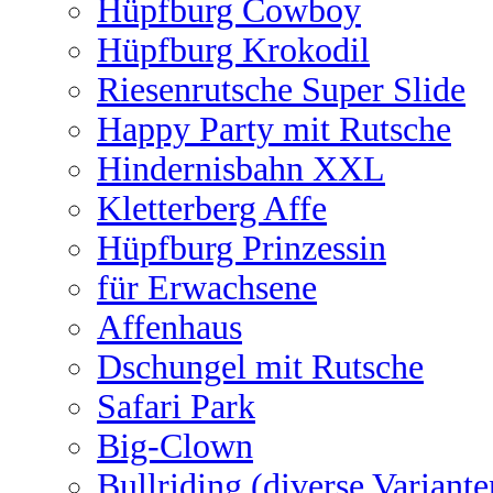
Hüpfburg Cowboy
Hüpfburg Krokodil
Riesenrutsche Super Slide
Happy Party mit Rutsche
Hindernisbahn XXL
Kletterberg Affe
Hüpfburg Prinzessin
für Erwachsene
Affenhaus
Dschungel mit Rutsche
Safari Park
Big-Clown
Bullriding (diverse Variante