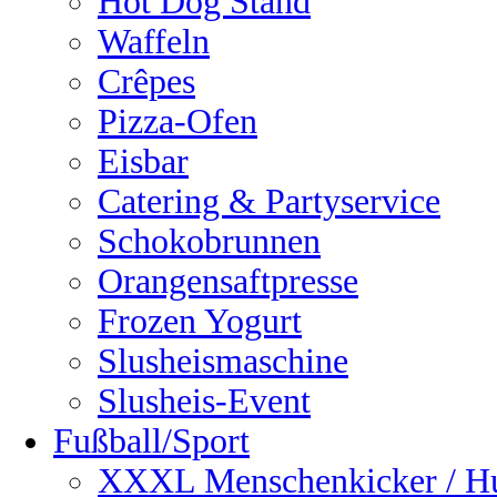
Hot Dog Stand
Waffeln
Crêpes
Pizza-Ofen
Eisbar
Catering & Partyservice
Schokobrunnen
Orangensaftpresse
Frozen Yogurt
Slusheismaschine
Slusheis-Event
Fußball/Sport
XXXL Menschenkicker / H