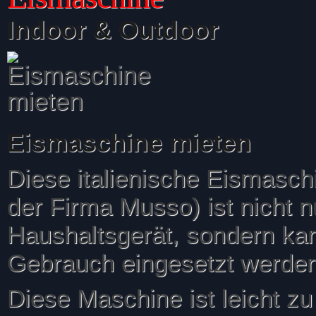
Indoor & Outdoor
Eismaschine mieten
Diese italienische Eismaschin
der Firma Musso) ist nicht n
Haushaltsgerät, sondern kan
Gebrauch eingesetzt werden
Diese Maschine ist leicht zu