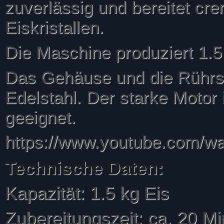
zuverlässig und bereitet cre
Eiskristallen.
Die Maschine produziert 1.5 
Das Gehäuse und die Rührsp
Edelstahl. Der starke Motor 
geeignet.
https://www.youtube.com/w
Technische Daten:
Kapazität: 1.5 kg Eis
Zubereitungszeit: ca. 20 M