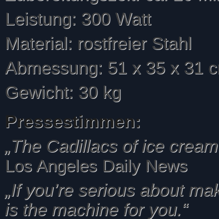
Leistung: 300 Watt
Material: rostfreier Stahl
Abmessung: 51 x 35 x 31 
Gewicht: 30 kg
Pressestimmen:
„The Cadillacs of ice crea
Los Angeles Daily News
„If you’re serious about ma
is the machine for you.“