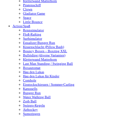
Kletterwand Matterhorn
Piratenschiff
Clown
Gladiator Game
Space
Little Bounce
Action/Spaß
Rennsimulator
Floß-Rafting
Surfsimulator
Equalizer Bungee Run
Kissenschlacht (Pillow Bash)
Bouncy Boxen – Boxring XXL
Bullriding (diverse Varianten)
Kletterwand Matterhorn
Last Man Standing / Swinging Ball
Boxautomat
Hau den Lukas
Hau den Lukas für Kinder
Cornhole
Eisstockschiessen / Sommer-Curling
Karussells
Bungee Run
Water Walking Ball
Zorb Ball
Swingo-Kegeln
Airhockey
Sumoringen