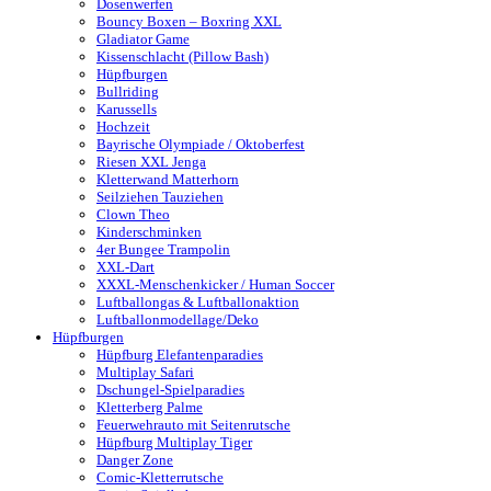
Dosenwerfen
Bouncy Boxen – Boxring XXL
Gladiator Game
Kissenschlacht (Pillow Bash)
Hüpfburgen
Bullriding
Karussells
Hochzeit
Bayrische Olympiade / Oktoberfest
Riesen XXL Jenga
Kletterwand Matterhorn
Seilziehen Tauziehen
Clown Theo
Kinderschminken
4er Bungee Trampolin
XXL-Dart
XXXL-Menschenkicker / Human Soccer
Luftballongas & Luftballonaktion
Luftballonmodellage/Deko
Hüpfburgen
Hüpfburg Elefantenparadies
Multiplay Safari
Dschungel-Spielparadies
Kletterberg Palme
Feuerwehrauto mit Seitenrutsche
Hüpfburg Multiplay Tiger
Danger Zone
Comic-Kletterrutsche