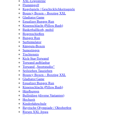
XXL-Legosteine
Flummigolf
Kugelspiele / Geschicklichkeitsspiele
Bouncy Boxen – Boxring XXL
Gladiator Game
Equalizer Bungee Run
Kissenschlacht (Pillow Bash)
Basketballkorb, mobil
Bogenschießen
Bungee Run
Surfsimulator
Känguru-Boxen
Sumoringen
Tischtennis
Kick-Star-Torwand
Torwand aufblasbar
Torwand „Sportstudio“
Seilziehen Tauziehen
Bouncy Boxen – Boxring XXL
Gladiator Game
Equalizer Bungee Run
Kissenschlacht (Pillow Bash)
Hüpfburgen
Bullriding (diverse Varianten)
Hochzeit
Kinderfahrschule
Bayrische Olympiade / Oktoberfest
Riesen XXL Jenga