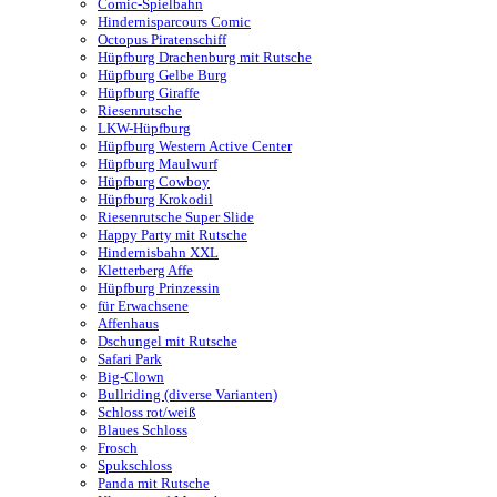
Comic-Spielbahn
Hindernisparcours Comic
Octopus Piratenschiff
Hüpfburg Drachenburg mit Rutsche
Hüpfburg Gelbe Burg
Hüpfburg Giraffe
Riesenrutsche
LKW-Hüpfburg
Hüpfburg Western Active Center
Hüpfburg Maulwurf
Hüpfburg Cowboy
Hüpfburg Krokodil
Riesenrutsche Super Slide
Happy Party mit Rutsche
Hindernisbahn XXL
Kletterberg Affe
Hüpfburg Prinzessin
für Erwachsene
Affenhaus
Dschungel mit Rutsche
Safari Park
Big-Clown
Bullriding (diverse Varianten)
Schloss rot/weiß
Blaues Schloss
Frosch
Spukschloss
Panda mit Rutsche