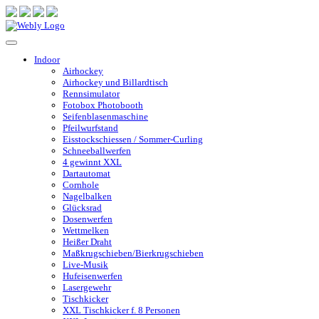
Indoor
Airhockey
Airhockey und Billardtisch
Rennsimulator
Fotobox Photobooth
Seifenblasenmaschine
Pfeilwurfstand
Eisstockschiessen / Sommer-Curling
Schneeballwerfen
4 gewinnt XXL
Dartautomat
Cornhole
Nagelbalken
Glücksrad
Dosenwerfen
Wettmelken
Heißer Draht
Maßkrugschieben/Bierkrugschieben
Live-Musik
Hufeisenwerfen
Lasergewehr
Tischkicker
XXL Tischkicker f. 8 Personen