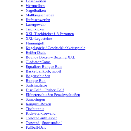
Dosenwerfen
Wettmelken
Nagelbalken
Maßkrugschieben
Hufeisenwerfen
Lasergewehr
Tischkicker
XXL Tischkicker f. 8 Personen
XXL-Legosteine
Flummigolf
Kugelspiele / Geschicklichkeitsspiele
Heißer Draht
Bouncy Boxen – Boxring XXL
Gladiator Game
Equalizer Bungee Run
Basketballkorb, mobil
Bogenschießen
Bungee Run
Surfsimulator
Disc Golf – Frisbee Golf
Elfmeterschießen Penaltyschießen
Sumoringen
Känguru-Boxen
Tischtennis
Kick-Star-Torwand
Torwand aufblasbar
Torwand „Sportstudio“
Fußball-Dart