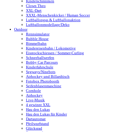
Kinderschminken
Clown Theo
XXL-Dart
XXXL-Menschenkicker / Human Soccer
Luftballongas & Luftballonaktion
Luftballonmodellage/Deko
Outdoor
Rennsimulator
Bubble House
Bimmelbahn
Kindereisenbahn / Lokomotive
Eisstockschiessen / Sommer-Curling
Schneeballwerfen
Bobby Car Parcours
Kinderfahrschule
Segways/Ninebots
Airhockey und Billardtisch
Fotobox Photobooth
Seifenblasenmaschine
Cornhole
Airhockey
Live-Musik
4 gewinnt XXL
Hau den Lukas
Hau den Lukas für Kinder
Dartautomat
Pfeilwurfstand
Glücksrad