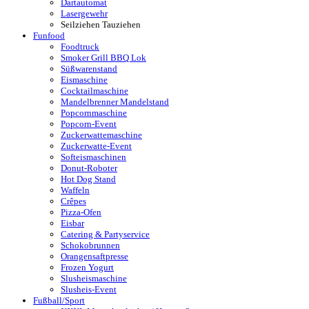
Dartautomat
Lasergewehr
Seilziehen Tauziehen
Funfood
Foodtruck
Smoker Grill BBQ Lok
Süßwarenstand
Eismaschine
Cocktailmaschine
Mandelbrenner Mandelstand
Popcornmaschine
Popcorn-Event
Zuckerwattemaschine
Zuckerwatte-Event
Softeismaschinen
Donut-Roboter
Hot Dog Stand
Waffeln
Crêpes
Pizza-Ofen
Eisbar
Catering & Partyservice
Schokobrunnen
Orangensaftpresse
Frozen Yogurt
Slusheismaschine
Slusheis-Event
Fußball/Sport