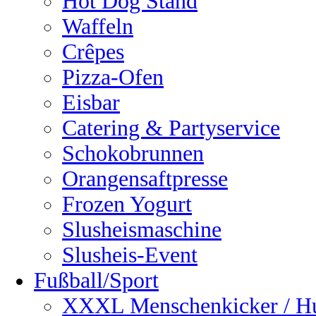
Hot Dog Stand
Waffeln
Crêpes
Pizza-Ofen
Eisbar
Catering & Partyservice
Schokobrunnen
Orangensaftpresse
Frozen Yogurt
Slusheismaschine
Slusheis-Event
Fußball/Sport
XXXL Menschenkicker / H