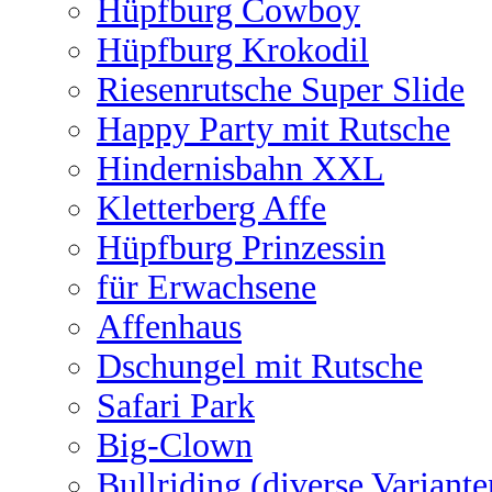
Hüpfburg Cowboy
Hüpfburg Krokodil
Riesenrutsche Super Slide
Happy Party mit Rutsche
Hindernisbahn XXL
Kletterberg Affe
Hüpfburg Prinzessin
für Erwachsene
Affenhaus
Dschungel mit Rutsche
Safari Park
Big-Clown
Bullriding (diverse Variante