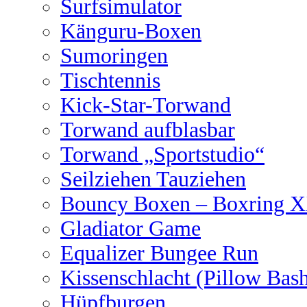
Surfsimulator
Känguru-Boxen
Sumoringen
Tischtennis
Kick-Star-Torwand
Torwand aufblasbar
Torwand „Sportstudio“
Seilziehen Tauziehen
Bouncy Boxen – Boxring 
Gladiator Game
Equalizer Bungee Run
Kissenschlacht (Pillow Bas
Hüpfburgen