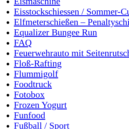
Eismaschine
Eisstockschiessen / Sommer-C
Elfmeterschießen – Penaltysch
Equalizer Bungee Run
FAQ
Feuerwehrauto mit Seitenrutsc
Floß-Rafting
Flummigolf
Foodtruck
Fotobox
Frozen Yogurt
Funfood
Fußball / Sport